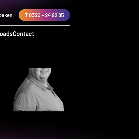
oeken
T 0320 – 24 92 85
oads
Contact