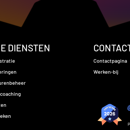
E DIENSTEN
CONTAC
stratie
Contactpagina
eringen
Werken-bij
urenbeheer
coaching
ten
eken
p