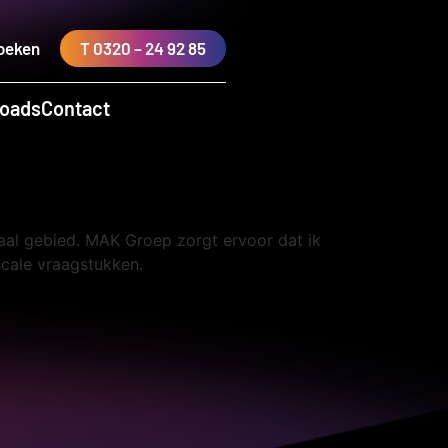
oeken
T 0320 – 24 92 85
oads
Contact
scaal gebied. MAK Groep zorgt ervoor dat ik
scale vraagstukken.