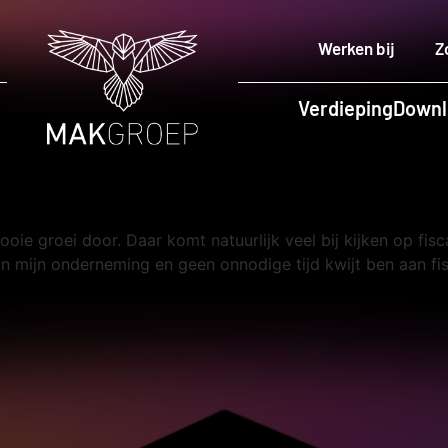
Werken bij
Z
Verdieping
Downl
oie groei door. Daar komt natuurlijk veel bij kijken op fi
an mijn onderneming en geen onnodige tijd kwijt ben aan fi