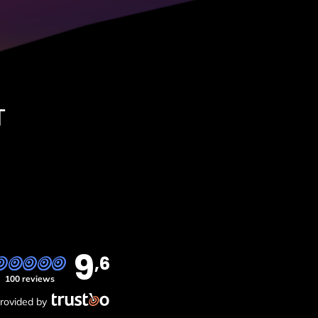
T
9
,6
100 reviews
rovided by