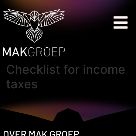
Checklist for income
taxes
OVER MAK GROEP