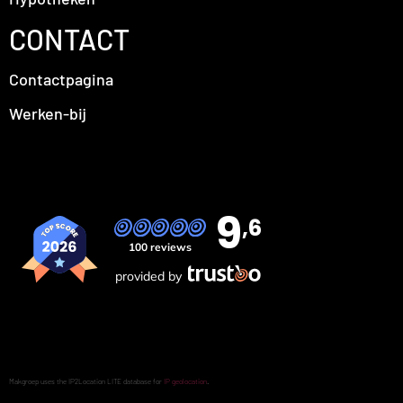
CONTACT
Contactpagina
Werken-bij
9
,6
100 reviews
provided by
Makgroep uses the IP2Location LITE database for
IP geolocation
.